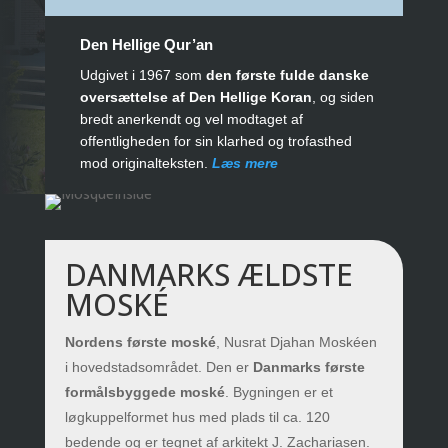
Den Hellige Qur’an
Udgivet i 1967 som
den første fulde danske
oversættelse af Den Hellige Koran
, og siden
bredt anerkendt og vel modtaget af
offentligheden for sin klarhed og trofasthed
mod originalteksten.
Læs mere
DANMARKS ÆLDSTE
MOSKÉ
Nordens første moské
, Nusrat Djahan Moskéen
i hovedstadsområdet. Den er
Danmarks første
formålsbyggede moské
. Bygningen er et
løgkuppelformet hus med plads til ca. 120
bedende og er tegnet af arkitekt J. Zachariasen.