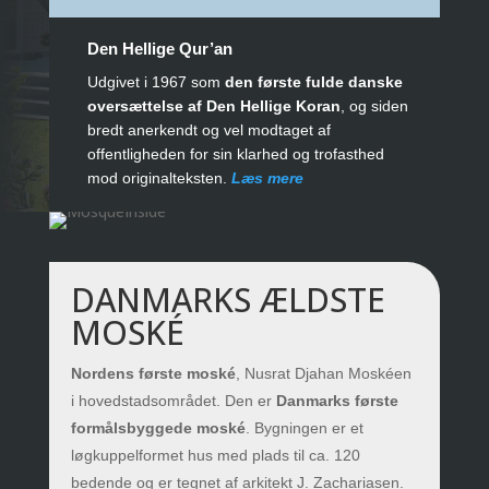
Den Hellige Qur’an
Udgivet i 1967 som
den første fulde danske
oversættelse af Den Hellige Koran
, og siden
bredt anerkendt og vel modtaget af
offentligheden for sin klarhed og trofasthed
mod originalteksten.
Læs mere
DANMARKS ÆLDSTE
MOSKÉ
Nordens første moské
, Nusrat Djahan Moskéen
i hovedstadsområdet. Den er
Danmarks første
formålsbyggede moské
. Bygningen er et
løgkuppelformet hus med plads til ca. 120
bedende og er tegnet af arkitekt J. Zachariasen.