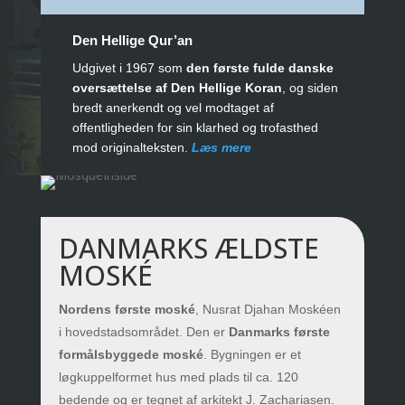
Den Hellige Qur’an
Udgivet i 1967 som
den første fulde danske
oversættelse af Den Hellige Koran
, og siden
bredt anerkendt og vel modtaget af
offentligheden for sin klarhed og trofasthed
mod originalteksten.
Læs mere
DANMARKS ÆLDSTE
MOSKÉ
Nordens første moské
, Nusrat Djahan Moskéen
i hovedstadsområdet. Den er
Danmarks første
formålsbyggede moské
. Bygningen er et
løgkuppelformet hus med plads til ca. 120
bedende og er tegnet af arkitekt J. Zachariasen.