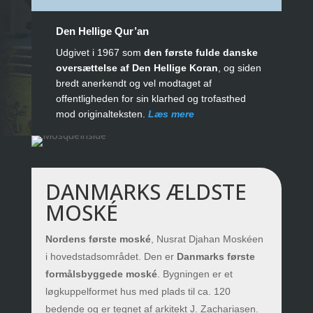
Den Hellige Qur’an
Udgivet i 1967 som
den første fulde danske
oversættelse af Den Hellige Koran
, og siden
bredt anerkendt og vel modtaget af
offentligheden for sin klarhed og trofasthed
mod originalteksten.
Læs mere
DANMARKS ÆLDSTE
MOSKÉ
Nordens første moské
, Nusrat Djahan Moskéen
i hovedstadsområdet. Den er
Danmarks første
formålsbyggede moské
. Bygningen er et
løgkuppelformet hus med plads til ca. 120
bedende og er tegnet af arkitekt J. Zachariasen.