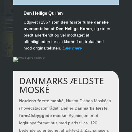
Den Hellige Qur’an
Udgivet i 1967 som
den første fulde danske
oversættelse af Den Hellige Koran
, og siden
bredt anerkendt og vel modtaget af
offentligheden for sin klarhed og trofasthed
mod originalteksten.
Læs mere
DANMARKS ÆLDSTE
MOSKÉ
Nordens første moské
, Nusrat Djahan Moskéen
i hovedstadsområdet. Den er
Danmarks første
formålsbyggede moské
. Bygningen er et
løgkuppelformet hus med plads til ca. 120
bedende og er tegnet af arkitekt J. Zachariasen.