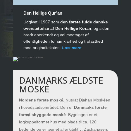
Den Hellige Qur’an
Udgivet i 1967 som
den første fulde danske
oversættelse af Den Hellige Koran
, og siden
bredt anerkendt og vel modtaget af
offentligheden for sin klarhed og trofasthed
mod originalteksten.
Læs mere
DANMARKS ÆLDSTE
MOSKÉ
Nordens første moské
, Nusrat Djahan Moskéen
i hovedstadsområdet. Den er
Danmarks første
formålsbyggede moské
. Bygningen er et
løgkuppelformet hus med plads til ca. 120
bedende og er tegnet af arkitekt J. Zachariasen.