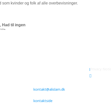
om kvinder og folk af alle overbevisninger.
, Had til ingen
Besøg moskéen
Islam
Privacy Noti
l
nmarks ældste
Islam Ahma

Du er velkommen til at kontakte
os ved at sende en e-mail til
rie
kontakt@alislam.dk
eller finde
kontaktoplysninger på vores
kontaktside
.