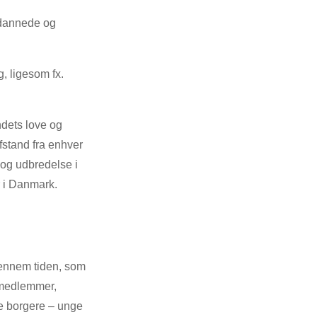
ddannede og
, ligesom fx.
ndets love og
afstand fra enhver
 og udbredelse i
 i Danmark.
gennem tiden, som
gsmedlemmer,
ke borgere – unge