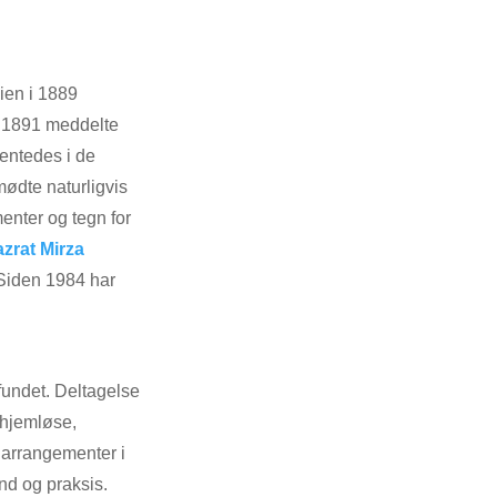
ien i 1889
I 1891 meddelte
entedes i de
ødte naturligvis
enter og tegn for
azrat Mirza
Siden 1984 har
undet. Deltagelse
l hjemløse,
 arrangementer i
d og praksis.