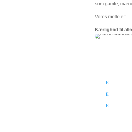
som gamle, mænd s
Vores motto er:
Kærlighed til alle
Islam Ahmadiyya Danmark
Ahmadiyya 
E
Nusrat Djahan Moskéen
Kort om Da
E
Hvidovre, Danmark
moské
Vores Histo
E
Et åbent religiøst og kulturelt
samlingssted