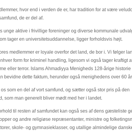
mmer, hvor end i verden de er, har tradition for at være velu
 samfund, de er del af.
 unge aktive i frivillige foreninger og diverse kommunale udvalg
som tager en universitetsuddannelse, ligger forholdsvis højt.
vores medlemmer er loyale overfor det land, de bor i. Vi følger la
enhver form for kriminel handling, ligesom vi også tager kraftigt 
sme eller terror. Islams Ahmadiyya Menigheds 128-årige historie
an bevidne dette faktum, herunder også menighedens over 60 år
 os som en del af vort samfund, og sætter også stor pris på den
som man generelt bliver mødt med her i landet.
hold til resten af samfundet kan også ses af dens gæsteliste 
skopper og andre religiøse repræsentanter, ministre og folketin
ktorer, skole- og gymnasieklasser, og utallige almindelige dans