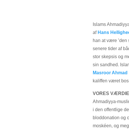
Islams Ahmadiyya
af
Hans Hellighe
han at være ’den 
senere tider af b
stor skepsis og m
sin sandhed. Isl
Masroor Ahmad
kaliffen været bos
VORES VÆRDI
Ahmadiyya-muslim
i den offentlige d
bloddonation og 
moskéen, og mege