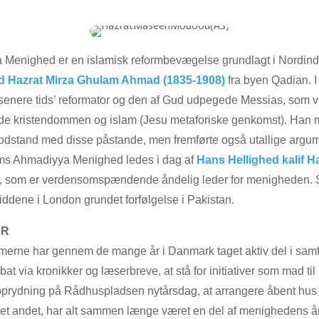
 Menighed er en islamisk reformbevægelse grundlagt i Nordind
d Hazrat Mirza Ghulam Ahmad (1835-1908)
fra byen Qadian. 
senere tids’ reformator og den af Gud udpegede Messias, som v
åde kristendommen og islam (Jesu metaforiske genkomst). Han m
odstand med disse påstande, men fremførte også utallige argum
ams Ahmadiyya Menighed ledes i dag af
Hans Hellighed kalif H
, som er verdensomspændende åndelig leder for menigheden. 
iddene i London grundet forfølgelse i Pakistan.
ER
erne har gennem de mange år i Danmark taget aktiv del i samf
ebat via kronikker og læserbreve, at stå for initiativer som mad ti
oprydning på Rådhuspladsen nytårsdag, at arrangere åbent hus
t andet, har alt sammen længe været en del af menighedens ån