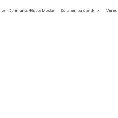
t om Danmarks Ældste Moské
Koranen på dansk
Vores 
DIYYA ISLA