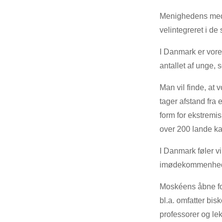
Menighedens medle
velintegreret i de
I Danmark er vores
antallet af unge, 
Man vil finde, at 
tager afstand fra 
form for ekstremi
over 200 lande k
I Danmark føler vi
imødekommenhed, 
Moskéens åbne for
bl.a. omfatter bi
professorer og le