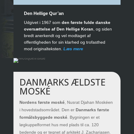
Den Hellige Qur’an
Udgivet i 1967 som
den første fulde danske
oversættelse af Den Hellige Koran
, og siden
bredt anerkendt og vel modtaget af
offentligheden for sin klarhed og trofasthed
mod originalteksten.
Læs mere
DANMARKS ÆLDSTE
MOSKÉ
Nordens første moské
, Nusrat Djahan Moskéen
i hovedstadsområdet. Den er
Danmarks første
formålsbyggede moské
. Bygningen er et
løgkuppelformet hus med plads til ca. 120
bedende og er tegnet af arkitekt J. Zachariasen.