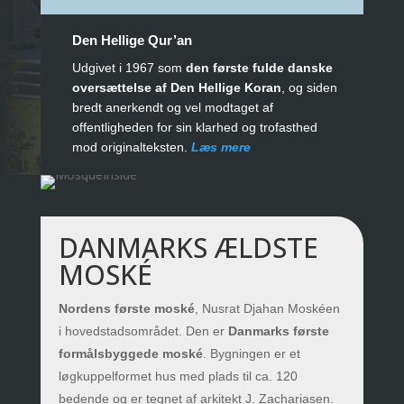
Den Hellige Qur’an
Udgivet i 1967 som
den første fulde danske
oversættelse af Den Hellige Koran
, og siden
bredt anerkendt og vel modtaget af
offentligheden for sin klarhed og trofasthed
mod originalteksten.
Læs mere
DANMARKS ÆLDSTE
MOSKÉ
Nordens første moské
, Nusrat Djahan Moskéen
i hovedstadsområdet. Den er
Danmarks første
formålsbyggede moské
. Bygningen er et
løgkuppelformet hus med plads til ca. 120
bedende og er tegnet af arkitekt J. Zachariasen.