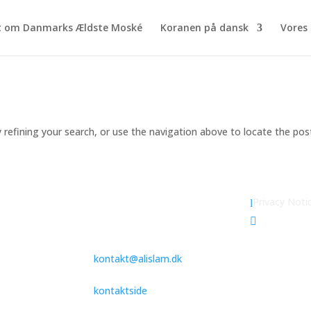
t om Danmarks Ældste Moské
Koranen på dansk
Vores 
refining your search, or use the navigation above to locate the pos
Besøg moskéen
Islam
Privacy Noti
l
nmarks ældste
Islam Ahma

Du er velkommen til at kontakte
os ved at sende en e-mail til
rie
kontakt@alislam.dk
eller finde
kontaktoplysninger på vores
kontaktside
.