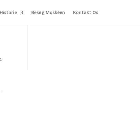
Historie
Besøg Moskéen
Kontakt Os
t.
ce
diyya Danmark 2026