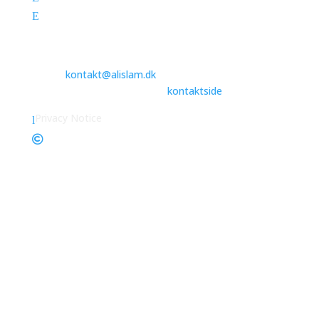
Vores Historie
E
Besøg moskéen
Du er velkommen til at kontakte os ved at sende en e-
mail til
kontakt@alislam.dk
eller finde
kontaktoplysninger på vores
kontaktside
.
Privacy Notice
l
Islam Ahmadiyya Danmark 2026
